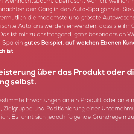
m Weih­nachts­baum. Über­rascht war ich, weil ich
h­nach­ten den Gang in den Auto-Spa gönn­te: Sie w
ver­mut­lich die mo­derns­te und gröss­te Au­to­wasch­
eisch­te Au­to­fans wer­den ein­wen­den, dass sie ihr G
 Das ist mir zu an­stren­gend, ganz be­son­ders an W
o-Spa ein
gutes Beispiel, auf welchen Ebenen Ku
h ist
.
isterung über das Produkt oder d
ng selbst.
stimm­te Er­war­tun­gen an ein Pro­dukt oder an eine
Ziel­grup­pe und Po­si­tio­nie­rung ei­ner Un­ter­neh­
­lich. Es lohnt sich je­doch fol­gen­de Grund­re­geln z