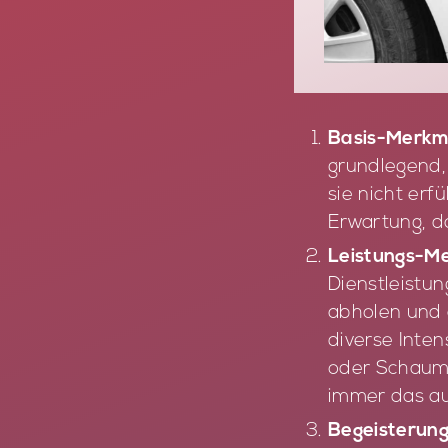
Basis-Merkma
grundlegend,
sie nicht erf
Erwartung, da
Leistungs-M
Dienstleistu
abholen und 
diverse Inte
oder Schaumw
immer das au
Begeisterun