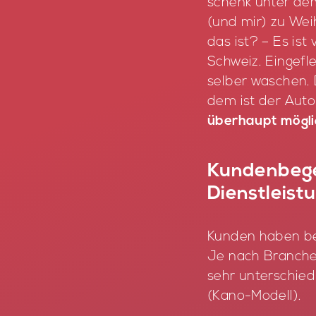
schenk un­ter de
(und mir) zu Wei
das ist? – Es ist 
Schweiz. Ein­ge­fl
sel­ber wa­schen.
dem ist der Aut
überhaupt möglic
Kundenbege
Dienstleistu
Kun­den ha­ben be­
Je nach Bran­che, 
sehr un­ter­schied
(Kano-Mo­dell).