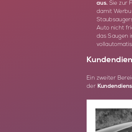
aus.
Sie zur 
damit Werbun
Staubsaugers
Auto nicht fr
das Saugen i
vollautomatis
Kundendiens
Ein zwei­ter Be­r
der
Kundendiens