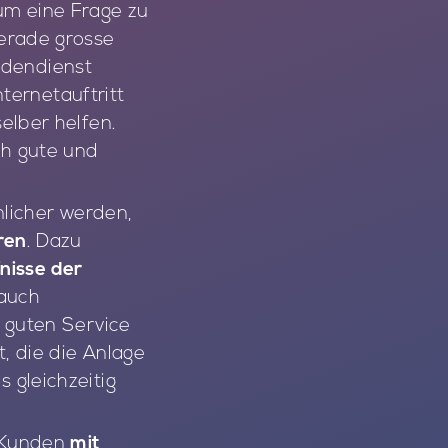
um eine Frage zu
gerade grosse
ndendienst
ernetauftritt
elber helfen.
ch gute und
licher werden,
ren
. Dazu
nisse der
 auch
r guten Service
, die die Anlage
 gleichzeitig
e Kunden
mit