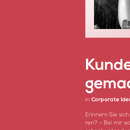
Kun­de
ge­ma
in
Corporate Ide
Er­in­nern Sie sic
ren? – Bei mir wa