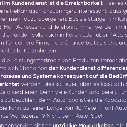
 im Kundendienst ist die Erreichbarkeit
– sei es 
eine Reklamation anzubringen. Interessant, dass 
er mehr dazu übergehen, Basisleistungen im Ku
-Mail-Adressen und Telefonnummer werden im Int
, die Kunden sollen sich in Foren oder über FAQs s
 für kleinere Firmen die Chance bietet, sich dur
eichbarkeit abzuheben.
die Leistungsmerkmale von Produkten immer ähn
rma sich über einen
den Kundendienst differenzie
rozesse und Systeme konsequent auf die Bedürf
richtet
werden. Dies ist teuer, aber es lässt sich
Geld verdienen. Denn viele Kunden sind bereit, fü
s zu bezahlen. Beim Auto-Spa ist es die Kapazität
Sie kann auf einer Länge von 40 Metern fünf Autos
nge Wartezeiten? Nicht beim Auto-Spa!
ndenservice gibt es
unzählige Möglichkeiten
, di