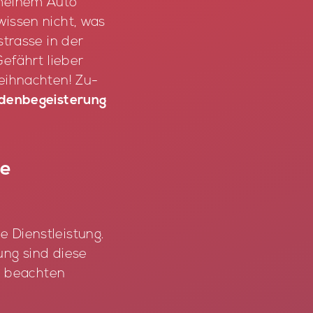
 mei­nem Auto
is­sen nicht, was
stras­se in der
e­fährt lie­ber
eih­nach­ten! Zu­
ndenbegeisterung
ie
 Dienst­leis­tung.
mung sind die­se
u be­ach­ten