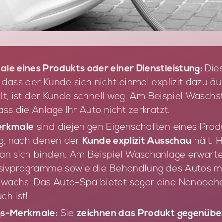
le eines Produkts oder einer Dienstleistung:
Dies
 dass der Kunde sich nicht einmal explizit dazu ä
üllt, ist der Kunde schnell weg. Am Beispiel Waschst
ss die Anlage Ihr Auto nicht zerkratzt.
erkmale
sind diejenigen Eigenschaften eines Prod
ng, nach denen der
Kunde explizit Ausschau
hält. 
an sich binden. Am Beispiel Waschanlage erwart
nsivprogramme sowie die Behandlung des Autos mit
achs. Das Auto-Spa bietet sogar eine Nanobeh
ch ist!
gs-Merkmale:
Sie
zeichnen das Produkt gegenübe