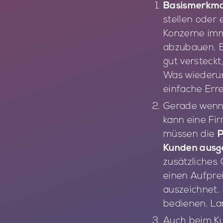
Basismerkmal
stellen oder 
Konzerne imm
abzubauen. E
gut versteckt
Was wiederum
einfache Err
Gerade wenn 
kann eine Fi
müssen die
P
Kunden ausge
zusätzliches 
einen Aufprei
auszeichnet. 
bedienen. La
Auch beim Ku