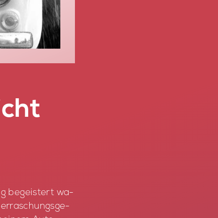
icht
ig be­geis­tert wa­
er­ra­schungs­ge­