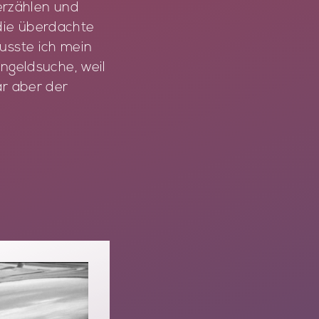
 erzählen und
die überdachte
usste ich mein
ingeldsuche, weil
ar aber der