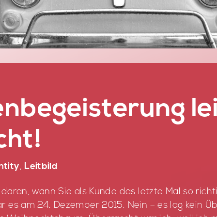
n­be­geis­te­rung le
cht!
ntity
,
Leitbild
h dar­an, wann Sie als Kun­de das letz­te Mal so rich­t
r es am 24. De­zem­ber 2015. Nein – es lag kein Üb