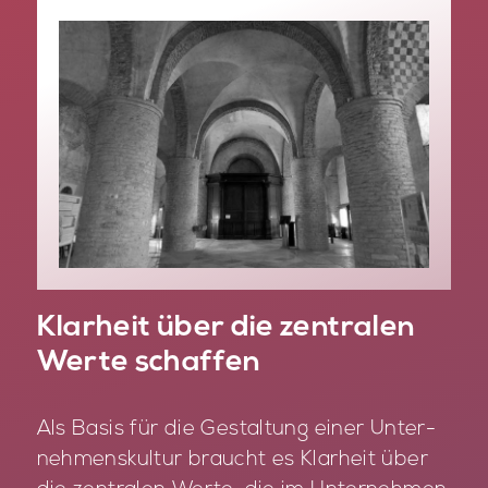
Klarheit über die zentralen
Werte schaffen
Als Ba­sis für die Ge­stal­tung ei­ner Un­ter­
neh­mens­kul­tur braucht es Klar­heit über