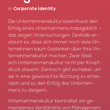
in
Corporate Identity
Die Un­ter­neh­mens­kul­tur be­ein­flusst den
Er­folg ei­nes Un­ter­neh­mens mass­geb­lich –
das zei­gen Un­ter­su­chun­gen. Des­halb er­
staunt es, dass sich im­mer noch vie­le Un­
ter­neh­men kaum Ge­dan­ken über ihre Un­
ter­neh­mens­kul­tur ma­chen. Zwar lässt
sich Un­ter­neh­mens­kul­tur nicht per Knopf­
druck steu­ern. Den­noch gibt es He­bel, um
sie in eine ge­wünsch­te Rich­tung zu ent­wi­
ckeln und so den Er­folg des Un­ter­neh­
mens zu stei­gern
.
Un­ter­neh­mens­kul­tur be­inhal­tet ein ge­
mein­sa­mes Ver­ständ­nis von Ma­nage­ment