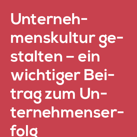
Un­ter­neh­
mens­kul­tur ge­
stal­ten – ein
wich­ti­ger Bei­
trag zum Un­
ter­neh­mens­er­
folg