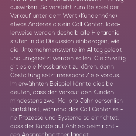
aus­wir­ken. So ver­steht zum Bei­spiel der
Ver­kauf un­ter dem Wert «Kun­den­nä­he»
et­was An­de­res als ein Call Cen­ter. Idea­
ler­wei­se wer­den des­halb alle Hier­ar­chie­
stu­fen in die Dis­kus­si­on ein­be­zo­gen, wie
die Un­ter­neh­mens­wer­te im All­tag ge­lebt
und um­ge­setzt wer­den sol­len. Gleich­zei­tig
gilt es die Mess­bar­keit zu klä­ren, denn
Ge­stal­tung setzt mess­ba­re Zie­le vor­aus.
Im er­wähn­ten Bei­spiel könn­te dies be­
deu­ten, dass der Ver­kauf den Kun­den
min­des­tens zwei Mal pro Jahr per­sön­lich
kon­tak­tiert, wäh­rend das Call Cen­ter sei­
ne Pro­zes­se und Sys­te­me so ein­rich­tet,
dass der Kun­de auf An­hieb beim rich­ti­
gen An­sprech­part­ner lan­det.