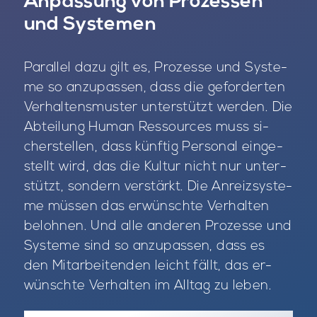
Anpassung von Prozessen
und Systemen
Par­al­lel dazu gilt es, Pro­zes­se und Sys­te­
me so an­zu­pas­sen, dass die ge­for­der­ten
Ver­hal­tens­mus­ter un­ter­stützt wer­den. Die
Ab­tei­lung Hu­man Res­sour­ces muss si­
cher­stel­len, dass künf­tig Per­so­nal ein­ge­
stellt wird, das die Kul­tur nicht nur un­ter­
stützt, son­dern ver­stärkt. Die An­reiz­sys­te­
me müs­sen das er­wünsch­te Ver­hal­ten
be­loh­nen. Und alle an­de­ren Pro­zes­se und
Sys­te­me sind so an­zu­pas­sen, dass es
den Mit­ar­bei­ten­den leicht fällt, das er­
wünsch­te Ver­hal­ten im All­tag zu le­ben.