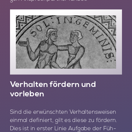
Verhalten fördern und
vorleben
Sind die er­wünsch­ten Ver­hal­tens­wei­sen
ein­mal de­fi­niert, gilt es die­se zu för­dern.
Dies ist in ers­ter Li­nie Auf­ga­be der Füh­