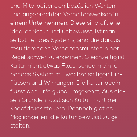
und Mit­ar­bei­ten­den be­züg­lich Wer­ten
und an­ge­brach­ten Ver­hal­tens­wei­sen in
ei­nem Un­ter­neh­men. Die­se sind oft eher
ide­el­ler Na­tur und un­be­wusst. Ist man
selbst Teil des Sys­tems, sind die dar­aus
re­sul­tie­ren­den Ver­hal­tens­mus­ter in der
Re­gel schwer zu er­ken­nen. Gleich­zei­tig ist
Kul­tur nicht et­was Fi­xes, son­dern ein le­
ben­des Sys­tem mit wech­sel­sei­ti­gen Ein­
flüs­sen und Wir­kun­gen. Die Kul­tur be­ein­
flusst den Er­folg und um­ge­kehrt. Aus die­
sen Grün­den lässt sich Kul­tur nicht per
Knopf­druck steu­ern. Den­noch gibt es
Mög­lich­kei­ten, die Kul­tur be­wusst zu ge­
stal­ten.