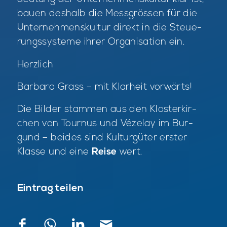
bau­en des­halb die Mess­grös­sen für die
Un­ter­neh­mens­kul­tur di­rekt in die Steue­
rungs­sys­te­me ih­rer Or­ga­ni­sa­ti­on ein.
Herz­lich
Bar­ba­ra Grass – mit Klar­heit vor­wärts!
Die Bil­der stam­men aus den Klos­ter­kir­
chen von Tour­nus und Vézel­ay im Bur­
gund – bei­des sind Kul­tur­gü­ter ers­ter
Klas­se und eine
Reise
wert.
Eintrag teilen