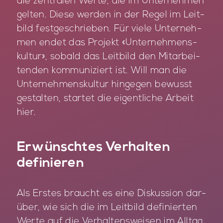
die zen­tra­len Wer­te, die im Un­ter­neh­men
gel­ten. Die­se wer­den in der Re­gel im Leit­
bild fest­ge­schrie­ben. Für vie­le Un­ter­neh­
men en­det das Pro­jekt «Un­ter­neh­mens­
kul­tur», so­bald das Leit­bild den Mit­ar­bei­
ten­den kom­mu­ni­ziert ist. Will man die
Un­ter­neh­mens­kul­tur hin­ge­gen be­wusst
ge­stal­ten, star­tet die ei­gent­li­che Ar­beit
hier.
Erwünschtes Verhalten
definieren
Als Ers­tes braucht es eine Dis­kus­si­on dar­
über, wie sich die im Leit­bild de­fi­nier­ten
Wer­te auf die Ver­hal­tens­wei­sen im All­tag