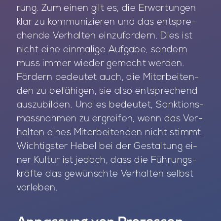
rung. Zum ei­nen gilt es, die Er­war­tun­gen
klar zu kom­mu­ni­zie­ren und das ent­spre­
chen­de Ver­hal­ten ein­zu­for­dern. Dies ist
nicht eine ein­ma­li­ge Auf­ga­be, son­dern
muss im­mer wie­der ge­macht wer­den.
För­dern be­deu­tet auch, die Mit­ar­bei­ten­
den zu be­fä­hi­gen, sie also ent­spre­chend
aus­zu­bil­den. Und es be­deu­tet, Sank­ti­ons­
mass­nah­men zu er­grei­fen, wenn das Ver­
hal­ten ei­nes Mit­ar­bei­ten­den nicht stimmt.
Wich­tigs­ter He­bel bei der Ge­stal­tung ei­
ner Kul­tur ist je­doch, dass die Füh­rungs­
kräf­te das ge­wünsch­te Ver­hal­ten selbst
vor­le­ben.