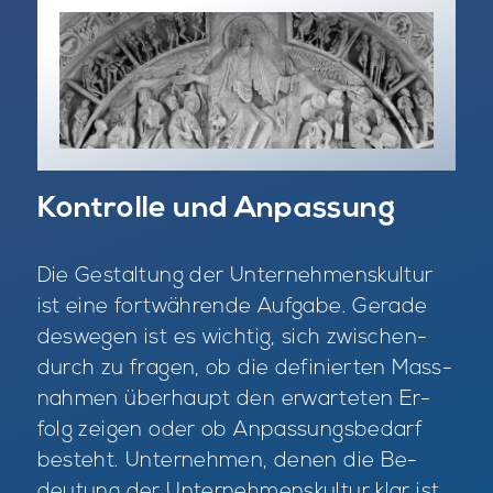
Kontrolle und Anpassung
Die Ge­stal­tung der Un­ter­neh­mens­kul­tur
ist eine fort­wäh­ren­de Auf­ga­be. Ge­ra­de
des­we­gen ist es wich­tig, sich zwi­schen­
durch zu fra­gen, ob die de­fi­nier­ten Mass­
nah­men über­haupt den er­war­te­ten Er­
folg zei­gen oder ob An­pas­sungs­be­darf
be­steht. Un­ter­neh­men, de­nen die Be­
deu­tung der Un­ter­neh­mens­kul­tur klar ist,