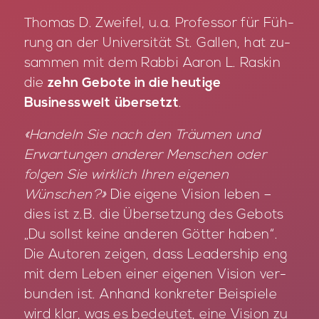
Tho­mas D. Zwei­fel, u.a. Pro­fes­sor für Füh­
rung an der Uni­ver­si­tät St. Gal­len, hat zu­
sam­men mit dem Rab­bi Aa­ron L. Ras­kin
die
zehn Gebote in die heutige
Businesswelt
übersetzt
.
«Handeln Sie nach den Träumen und
Erwartungen anderer Menschen oder
folgen Sie wirklich Ihren eigenen
Wünschen?»
Die ei­ge­ne Vi­si­on le­ben –
dies ist z.B. die Über­set­zung des Ge­bots
„Du sollst kei­ne an­de­ren Göt­ter ha­ben“.
Die Au­to­ren zei­gen, dass Lea­dership eng
mit dem Le­ben ei­ner ei­ge­nen Vi­si­on ver­
bun­den ist. An­hand kon­kre­ter Bei­spie­le
wird klar, was es be­deu­tet, eine Vi­si­on zu