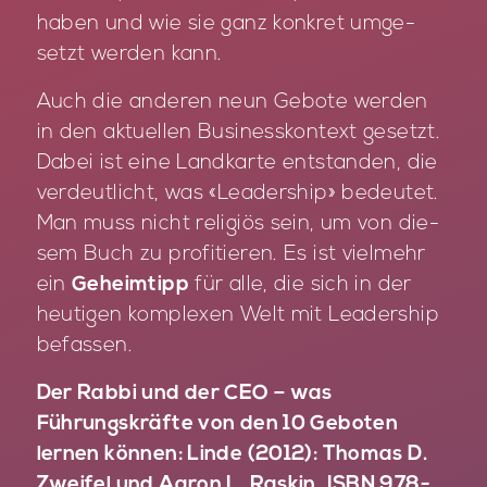
ha­ben und wie sie ganz kon­kret um­ge­
setzt wer­den kann.
Auch die an­de­ren neun Ge­bo­te wer­den
in den ak­tu­el­len Busi­ness­kon­text ge­setzt.
Da­bei ist eine Land­kar­te ent­stan­den, die
ver­deut­licht, was «Lea­dership» be­deu­tet.
Man muss nicht re­li­gi­ös sein, um von die­
sem Buch zu pro­fi­tie­ren. Es ist viel­mehr
ein
Geheimtipp
für alle, die sich in der
heu­ti­gen kom­ple­xen Welt mit Lea­dership
be­fas­sen.
Der Rabbi und der CEO – was
Führungskräfte von den 10 Geboten
lernen können: Linde (2012): Thomas D.
Zweifel und Aaron L. Raskin, ISBN 978-