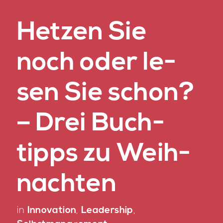
Het­zen Sie
noch oder le­
sen Sie schon?
– Drei Buch­
tipps zu Weih­
nach­ten
in
Innovation
,
Leadership
,