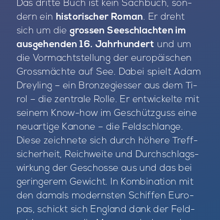
Das drit­te Buch ist kein Sach­buch, son­
dern ein
historischer Roman
. Er dreht
sich um die
grossen Seeschlachten im
ausgehenden 16. Jahrhundert
und um
die Vor­macht­stel­lung der eu­ro­päi­schen
Gross­mäch­te auf See. Da­bei spielt Adam
Drey­ling – ein Bron­ze­gies­ser aus dem Ti­
rol – die zen­tra­le Rol­le. Er ent­wi­ckel­te mit
sei­nem Know-how im Ge­schütz­guss eine
neu­ar­ti­ge Ka­no­ne – die Feld­schlan­ge.
Die­se zeich­ne­te sich durch hö­he­re Treff­
si­cher­heit, Reich­wei­te und Durch­schlags­
wir­kung der Ge­schos­se aus und das bei
ge­rin­ge­rem Ge­wicht. In Kom­bi­na­ti­on mit
den da­mals mo­derns­ten Schif­fen Eu­ro­
pas, schickt sich Eng­land dank der Feld­