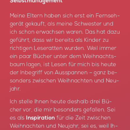
Selbstmanagement
Mei­ne El­tern ha­ben sich erst ein Fern­seh­
ge­rät ge­kauft, als mei­ne Schwes­ter und
ich schon er­wach­sen wa­ren. Das hat dazu
ge­führt, dass wir be­reits als Kin­der zu
rich­ti­gen Le­se­rat­ten wur­den. Weil im­mer
ein paar Bü­cher un­ter dem Weih­nachts­
baum la­gen, ist Le­sen für mich bis heu­te
der In­be­griff von Aus­span­nen – ganz be­
son­ders zwi­schen Weih­nach­ten und Neu­
jahr.
Ich stel­le Ih­nen heu­te des­halb drei Bü­
cher vor, die mir be­son­ders ge­fal­len. Sei
es als
Inspiration
für die Zeit zwi­schen
Weih­nach­ten und Neu­jahr, sei es, weil Ih­