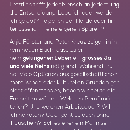
Letzt­lich trifft je­der Mensch an je­dem Tag
die Ent­schei­dung: Lebe ich oder wer­de
ich ge­lebt? Fol­ge ich der Her­de oder hin­
ter­las­se ich mei­ne ei­ge­nen Spu­ren?
Anja Förs­ter und Pe­ter Kreuz zei­gen in ih­
rem neu­en Buch, dass zu ei­
nem
gelungenen Leben
ein
grosses Ja
und viele Neins
nö­tig sind. Wäh­rend frü­
her vie­le Op­tio­nen aus ge­sell­schaft­li­chen,
mo­ra­li­schen oder kul­tu­rel­len Grün­den gar
nicht of­fen­stan­den, ha­ben wir heu­te die
Frei­heit zu wäh­len. Wel­chen Be­ruf möch­
te ich? Und wel­chen Ar­beit­ge­ber? Will
ich hei­ra­ten? Oder geht es auch ohne
Trau­schein? Soll es eher ein Mann sein