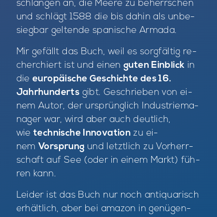
schlan­gen an, die Mee­re zu be­herr­schen
und schlägt 1588 die bis da­hin als un­be­
sieg­bar gel­ten­de spa­ni­sche Ar­ma­da.
Mir ge­fällt das Buch, weil es sorg­fäl­tig re­
cher­chiert ist und ei­nen
guten Einblick
in
die
europäische Geschichte des 16.
Jahrhunderts
gibt. Ge­schrie­ben von ei­
nem Au­tor, der ur­sprüng­lich In­dus­trie­ma­
na­ger war, wird aber auch deut­lich,
wie
technische Innovation
zu ei­
nem
Vorsprung
und letzt­lich zu Vor­herr­
schaft auf See (oder in ei­nem Markt) füh­
ren kann.
Lei­der ist das Buch nur noch an­ti­qua­risch
er­hält­lich, aber bei ama­zon in ge­nü­gen­