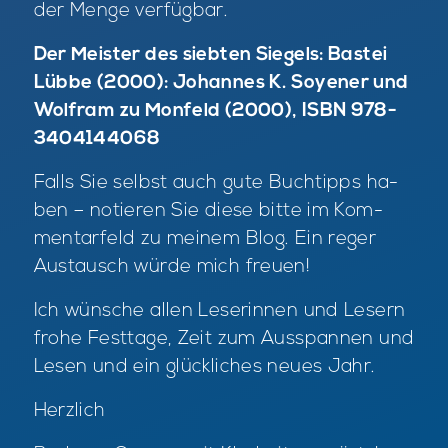
der Men­ge ver­füg­bar.
Der Meister des siebten Siegels: Bastei
Lübbe (2000): Johannes K. Soyener und
Wolfram zu Monfeld (2000), ISBN 978-
3404144068
Falls Sie selbst auch gute Buch­tipps ha­
ben – no­tie­ren Sie die­se bit­te im Kom­
men­tar­feld zu mei­nem Blog. Ein re­ger
Aus­tausch wür­de mich freu­en!
Ich wün­sche al­len Le­se­rin­nen und Le­sern
fro­he Fest­ta­ge, Zeit zum Aus­span­nen und
Le­sen und ein glück­li­ches neu­es Jahr.
Herz­lich