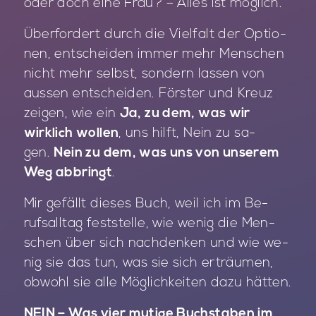
oder doch eine Frau? – Al­les ist mög­lich.
Über­for­dert durch die Viel­falt der Op­tio­
nen, ent­schei­den im­mer mehr Men­schen
nicht mehr selbst, son­dern las­sen von
aus­sen ent­schei­den. Förs­ter und Kreuz
zei­gen, wie ein
Ja, zu dem, was wir
wirklich wollen
, uns hilft, Nein zu sa­
gen.
Nein zu dem, was uns von unserem
Weg abbringt
.
Mir ge­fällt die­ses Buch, weil ich im Be­
rufs­all­tag fest­stel­le, wie we­nig die Men­
schen über sich nach­den­ken und wie we­
nig sie das tun, was sie sich er­träu­men,
ob­wohl sie alle Mög­lich­kei­ten dazu hät­ten.
NEIN – Was vier mutige Buchstaben im