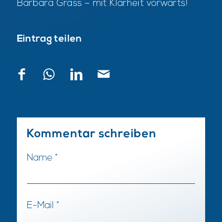
Bar­ba­ra Grass – mit Klar­heit vor­wärts!
Eintrag teilen
Kommentar schreiben
Name
*
E-Mail
*